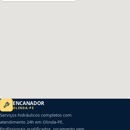
ENCANADOR
OLINDA
-
PE
Serviços hidráulicos completos com
atendimento 24h em
Olinda
-
PE
.
Profissionais qualificados, orçamento sem