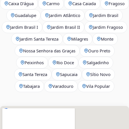
Caixa D’água
Carmo
Casa Caiada
Fragoso
Guadalupe
Jardim Atlântico
Jardim Brasil
Jardim Brasil I
Jardim Brasil II
Jardim Fragoso
Jardim Santa Tereza
Milagres
Monte
Nossa Senhora das Graças
Ouro Preto
Peixinhos
Rio Doce
Salgadinho
Santa Tereza
Sapucaia
Sítio Novo
Tabajara
Varadouro
Vila Popular