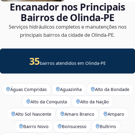
Encanador nos Principais
Bairros de Olinda‑PE
Serviços hidráulicos completos e manutenções nos
principais bairros da cidade de Olinda‑PE.
35
bairros atendidos em Olinda-PE
Águas Compridas
Aguazinha
Alto da Bondade
Alto da Conquista
Alto da Nação
Alto Sol Nascente
Amaro Branco
Amparo
Bairro Novo
Bonsucesso
Bultrins