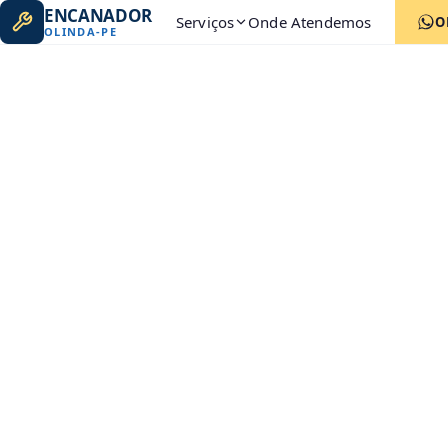
ENCANADOR
Serviços
Onde Atendemos
O
OLINDA
-
PE