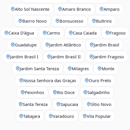
Alto Sol Nascente
Amaro Branco
Amparo
Bairro Novo
Bonsucesso
Bultrins
Caixa D’água
Carmo
Casa Caiada
Fragoso
Guadalupe
Jardim Atlântico
Jardim Brasil
Jardim Brasil I
Jardim Brasil II
Jardim Fragoso
Jardim Santa Tereza
Milagres
Monte
Nossa Senhora das Graças
Ouro Preto
Peixinhos
Rio Doce
Salgadinho
Santa Tereza
Sapucaia
Sítio Novo
Tabajara
Varadouro
Vila Popular