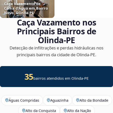
Caça Vazamento de
Caixa d'Água em Bairro
Novo, Olinda‑PE
Caça Vazamento nos
Principais Bairros de
Olinda‑PE
Detecção de infiltrações e perdas hidráulicas nos
principais bairros da cidade de Olinda‑PE.
35
bairros atendidos em Olinda-PE
Águas Compridas
Aguazinha
Alto da Bondade
Alto da Conquista
Alto da Nação