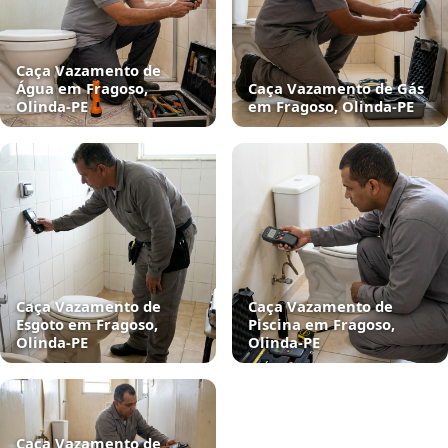
Caça Vazamento de
Água em Fragoso,
Caça Vazamento de Gás
Olinda‑PE
em Fragoso, Olinda‑PE
Caça Vazamento de
Caça Vazamento de
Esgoto em Fragoso,
Piscina em Fragoso,
Olinda‑PE
Olinda‑PE
Caça Vazamento de