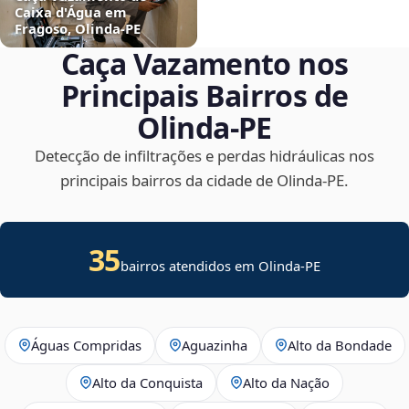
Caixa d'Água em
Fragoso, Olinda‑PE
Caça Vazamento nos
Principais Bairros de
Olinda‑PE
Detecção de infiltrações e perdas hidráulicas nos
principais bairros da cidade de Olinda‑PE.
35
bairros atendidos em Olinda-PE
Águas Compridas
Aguazinha
Alto da Bondade
Alto da Conquista
Alto da Nação