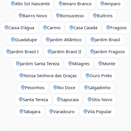
Alto Sol Nascente
Amaro Branco
Amparo
Bairro Novo
Bonsucesso
Bultrins
Caixa D’água
Carmo
Casa Caiada
Fragoso
Guadalupe
Jardim Atlântico
Jardim Brasil
Jardim Brasil I
Jardim Brasil II
Jardim Fragoso
Jardim Santa Tereza
Milagres
Monte
Nossa Senhora das Graças
Ouro Preto
Peixinhos
Rio Doce
Salgadinho
Santa Tereza
Sapucaia
Sítio Novo
Tabajara
Varadouro
Vila Popular