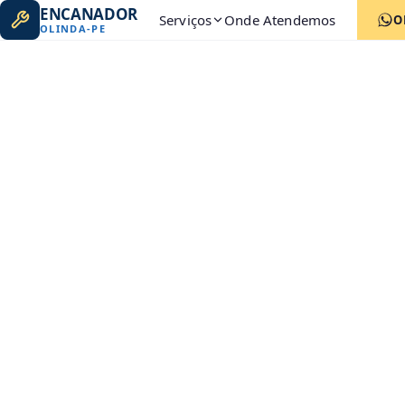
ENCANADOR
Serviços
Onde Atendemos
O
OLINDA
-
PE