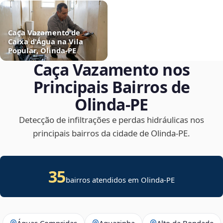
Caça Vazamento de
Caixa d'Água na Vila
Popular, Olinda‑PE
Caça Vazamento nos
Principais Bairros de
Olinda‑PE
Detecção de infiltrações e perdas hidráulicas nos
principais bairros da cidade de Olinda‑PE.
35
bairros atendidos em Olinda-PE
Águas Compridas
Aguazinha
Alto da Bondade