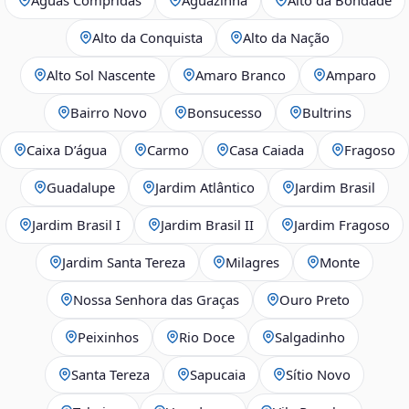
Alto da Conquista
Alto da Nação
Alto Sol Nascente
Amaro Branco
Amparo
Bairro Novo
Bonsucesso
Bultrins
Caixa D’água
Carmo
Casa Caiada
Fragoso
Guadalupe
Jardim Atlântico
Jardim Brasil
Jardim Brasil I
Jardim Brasil II
Jardim Fragoso
Jardim Santa Tereza
Milagres
Monte
Nossa Senhora das Graças
Ouro Preto
Peixinhos
Rio Doce
Salgadinho
Santa Tereza
Sapucaia
Sítio Novo