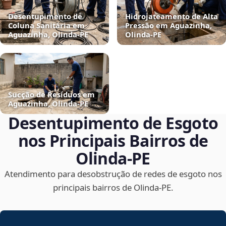
Desentupimento de
Hidrojateamento de Alta
Coluna Sanitária em
Pressão em Aguazinha,
Aguazinha, Olinda‑PE
Olinda‑PE
Sucção de Resíduos em
Aguazinha, Olinda‑PE
Desentupimento de Esgoto
nos Principais Bairros de
Olinda‑PE
Atendimento para desobstrução de redes de esgoto nos
principais bairros de Olinda‑PE.