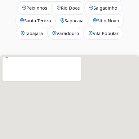
Peixinhos
Rio Doce
Salgadinho
Santa Tereza
Sapucaia
Sítio Novo
Tabajara
Varadouro
Vila Popular