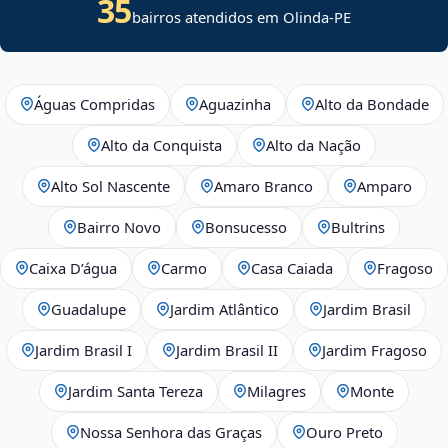
35
bairros atendidos em Olinda-PE
Águas Compridas
Aguazinha
Alto da Bondade
Alto da Conquista
Alto da Nação
Alto Sol Nascente
Amaro Branco
Amparo
Bairro Novo
Bonsucesso
Bultrins
Caixa D’água
Carmo
Casa Caiada
Fragoso
Guadalupe
Jardim Atlântico
Jardim Brasil
Jardim Brasil I
Jardim Brasil II
Jardim Fragoso
Jardim Santa Tereza
Milagres
Monte
Nossa Senhora das Graças
Ouro Preto