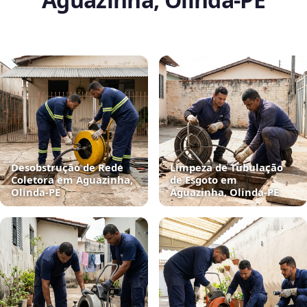
Desobstrução de Rede
Limpeza de Tubulação
Coletora em Aguazinha,
de Esgoto em
Olinda‑PE
Aguazinha, Olinda‑PE