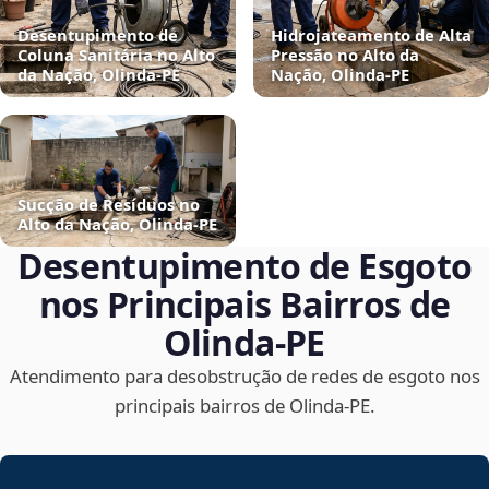
Desentupimento de
Hidrojateamento de Alta
Coluna Sanitária no Alto
Pressão no Alto da
da Nação, Olinda‑PE
Nação, Olinda‑PE
Sucção de Resíduos no
Alto da Nação, Olinda‑PE
Desentupimento de Esgoto
nos Principais Bairros de
Olinda‑PE
Atendimento para desobstrução de redes de esgoto nos
principais bairros de Olinda‑PE.