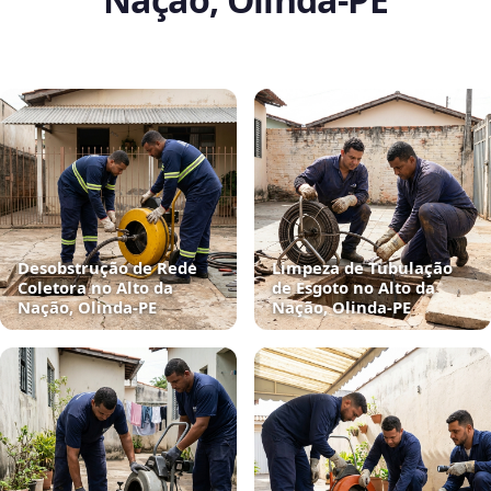
Desobstrução de Rede
Limpeza de Tubulação
Coletora no Alto da
de Esgoto no Alto da
Nação, Olinda‑PE
Nação, Olinda‑PE