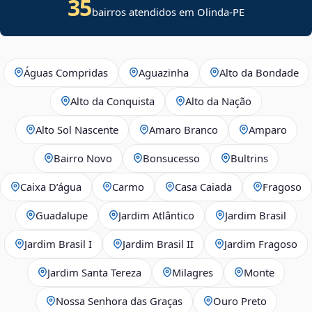
35
bairros atendidos em Olinda-PE
Águas Compridas
Aguazinha
Alto da Bondade
Alto da Conquista
Alto da Nação
Alto Sol Nascente
Amaro Branco
Amparo
Bairro Novo
Bonsucesso
Bultrins
Caixa D’água
Carmo
Casa Caiada
Fragoso
Guadalupe
Jardim Atlântico
Jardim Brasil
Jardim Brasil I
Jardim Brasil II
Jardim Fragoso
Jardim Santa Tereza
Milagres
Monte
Nossa Senhora das Graças
Ouro Preto