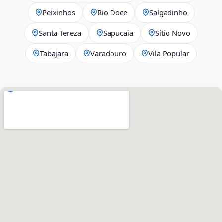
Peixinhos
Rio Doce
Salgadinho
Santa Tereza
Sapucaia
Sítio Novo
Tabajara
Varadouro
Vila Popular