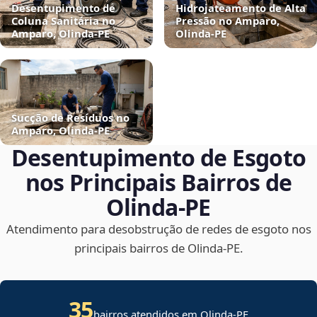
Desentupimento de
Hidrojateamento de Alta
Coluna Sanitária no
Pressão no Amparo,
Amparo, Olinda‑PE
Olinda‑PE
Sucção de Resíduos no
Amparo, Olinda‑PE
Desentupimento de Esgoto
nos Principais Bairros de
Olinda‑PE
Atendimento para desobstrução de redes de esgoto nos
principais bairros de Olinda‑PE.
35
bairros atendidos em Olinda-PE