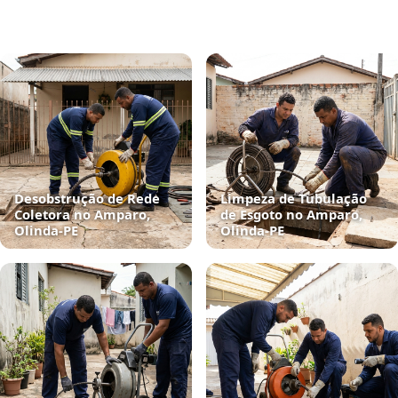
Desobstrução de Rede
Limpeza de Tubulação
Coletora no Amparo,
de Esgoto no Amparo,
Olinda‑PE
Olinda‑PE