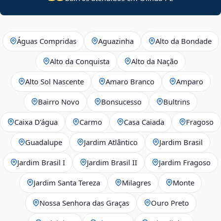
Águas Compridas
Aguazinha
Alto da Bondade
Alto da Conquista
Alto da Nação
Alto Sol Nascente
Amaro Branco
Amparo
Bairro Novo
Bonsucesso
Bultrins
Caixa D’água
Carmo
Casa Caiada
Fragoso
Guadalupe
Jardim Atlântico
Jardim Brasil
Jardim Brasil I
Jardim Brasil II
Jardim Fragoso
Jardim Santa Tereza
Milagres
Monte
Nossa Senhora das Graças
Ouro Preto