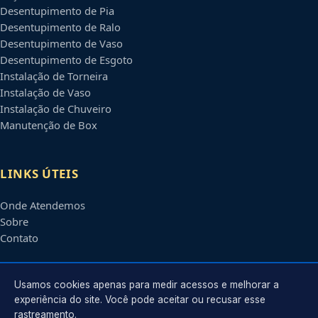
Desentupimento de Pia
Desentupimento de Ralo
Desentupimento de Vaso
Desentupimento de Esgoto
Instalação de Torneira
Instalação de Vaso
Instalação de Chuveiro
Manutenção de Box
LINKS ÚTEIS
Onde Atendemos
Sobre
Contato
CONTATO
Usamos cookies apenas para medir acessos e melhorar a
experiência do site. Você pode aceitar ou recusar esse
rastreamento.
Atendimento em
Olinda
-
PE
e regiões parceiras