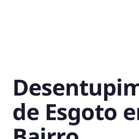
Desentupi
de Esgoto 
Bairro