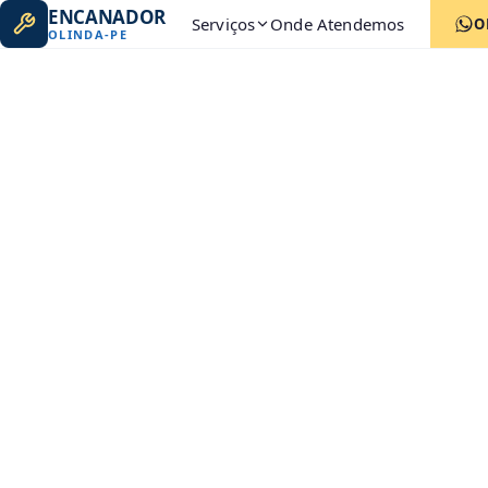
ENCANADOR
Serviços
Onde Atendemos
O
OLINDA
-
PE