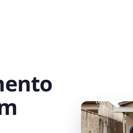
mento
em