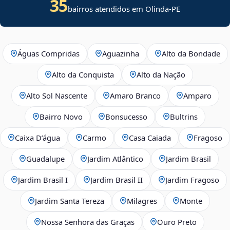
35
bairros atendidos em Olinda-PE
Águas Compridas
Aguazinha
Alto da Bondade
Alto da Conquista
Alto da Nação
Alto Sol Nascente
Amaro Branco
Amparo
Bairro Novo
Bonsucesso
Bultrins
Caixa D’água
Carmo
Casa Caiada
Fragoso
Guadalupe
Jardim Atlântico
Jardim Brasil
Jardim Brasil I
Jardim Brasil II
Jardim Fragoso
Jardim Santa Tereza
Milagres
Monte
Nossa Senhora das Graças
Ouro Preto