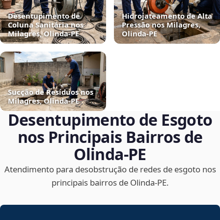
Desentupimento de
Hidrojateamento de Alta
Coluna Sanitária nos
Pressão nos Milagres,
Milagres, Olinda‑PE
Olinda‑PE
Sucção de Resíduos nos
Milagres, Olinda‑PE
Desentupimento de Esgoto
nos Principais Bairros de
Olinda‑PE
Atendimento para desobstrução de redes de esgoto nos
principais bairros de Olinda‑PE.