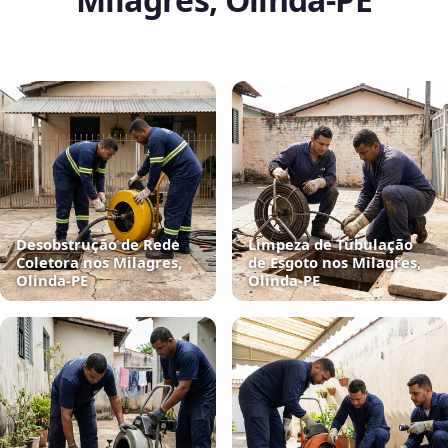
Desobstrução de Rede
Limpeza de Tubulação
Coletora nos Milagres,
de Esgoto nos Milagres,
Olinda‑PE
Olinda‑PE