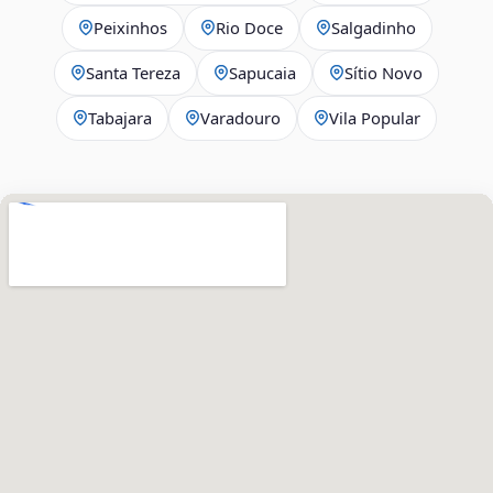
Peixinhos
Rio Doce
Salgadinho
Santa Tereza
Sapucaia
Sítio Novo
Tabajara
Varadouro
Vila Popular