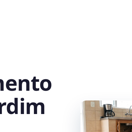
mento
ardim