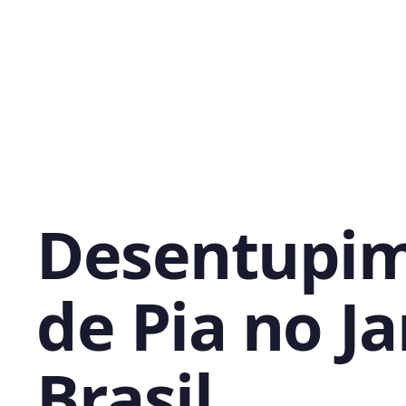
Desentupi
de Pia no J
Brasil