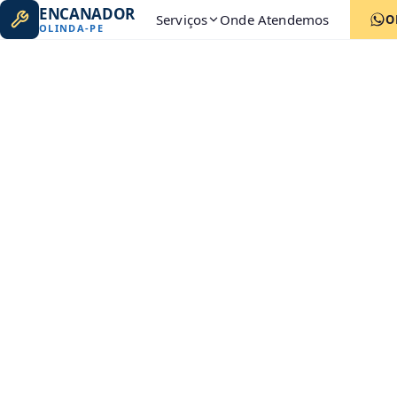
ENCANADOR
Serviços
Onde Atendemos
O
OLINDA
-
PE