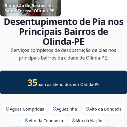
Remoção de Restos em
Santa Tereza, Olinda‑PE
Desentupimento de Pia nos
Principais Bairros de
Olinda‑PE
Serviços completos de desobstrução de pias nos
principais bairros da cidade de Olinda‑PE.
35
bairros atendidos em Olinda-PE
Águas Compridas
Aguazinha
Alto da Bondade
Alto da Conquista
Alto da Nação