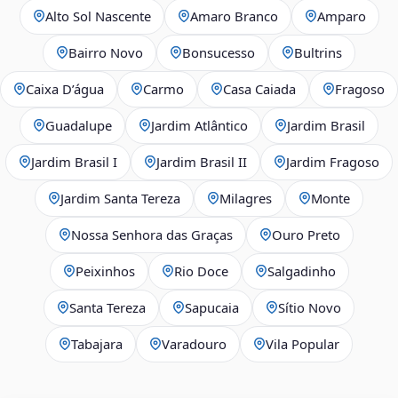
Alto Sol Nascente
Amaro Branco
Amparo
Bairro Novo
Bonsucesso
Bultrins
Caixa D’água
Carmo
Casa Caiada
Fragoso
Guadalupe
Jardim Atlântico
Jardim Brasil
Jardim Brasil I
Jardim Brasil II
Jardim Fragoso
Jardim Santa Tereza
Milagres
Monte
Nossa Senhora das Graças
Ouro Preto
Peixinhos
Rio Doce
Salgadinho
Santa Tereza
Sapucaia
Sítio Novo
Tabajara
Varadouro
Vila Popular