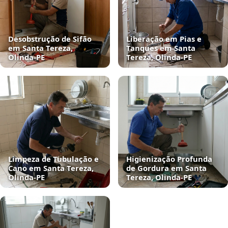
Desobstrução de Sifão
Liberação em Pias e
em Santa Tereza,
Tanques em Santa
Olinda‑PE
Tereza, Olinda‑PE
Limpeza de Tubulação e
Higienização Profunda
Cano em Santa Tereza,
de Gordura em Santa
Olinda‑PE
Tereza, Olinda‑PE