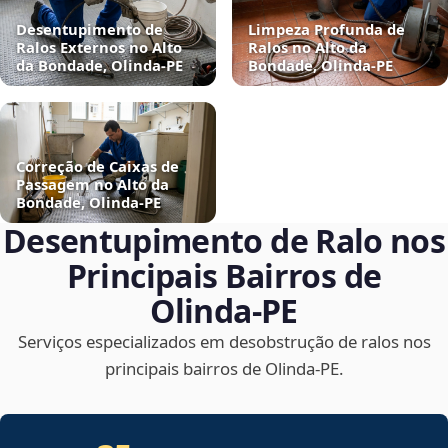
Desentupimento de
Limpeza Profunda de
Ralos Externos no Alto
Ralos no Alto da
da Bondade, Olinda‑PE
Bondade, Olinda‑PE
Correção de Caixas de
Passagem no Alto da
Bondade, Olinda‑PE
Desentupimento de Ralo nos
Principais Bairros de
Olinda‑PE
Serviços especializados em desobstrução de ralos nos
principais bairros de Olinda‑PE.