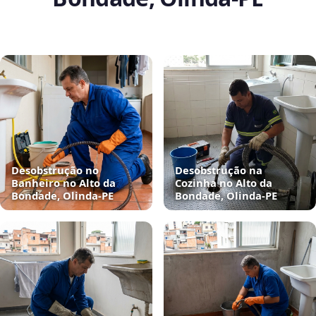
Desobstrução no
Desobstrução na
Banheiro no Alto da
Cozinha no Alto da
Bondade, Olinda‑PE
Bondade, Olinda‑PE