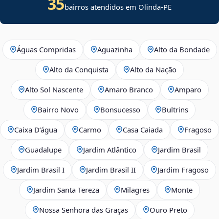
35
bairros atendidos em Olinda-PE
Águas Compridas
Aguazinha
Alto da Bondade
Alto da Conquista
Alto da Nação
Alto Sol Nascente
Amaro Branco
Amparo
Bairro Novo
Bonsucesso
Bultrins
Caixa D’água
Carmo
Casa Caiada
Fragoso
Guadalupe
Jardim Atlântico
Jardim Brasil
Jardim Brasil I
Jardim Brasil II
Jardim Fragoso
Jardim Santa Tereza
Milagres
Monte
Nossa Senhora das Graças
Ouro Preto