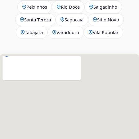
Peixinhos
Rio Doce
Salgadinho
Santa Tereza
Sapucaia
Sítio Novo
Tabajara
Varadouro
Vila Popular