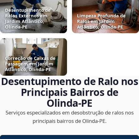
Desentupimento de
Ralos Externos em
Limpeza Profunda de
Jardim Atlântico,
Ralos em Jardim
Olinda‑PE
Atlântico, Olinda‑PE
Correção de Caixas de
Passagem em Jardim
Atlântico, Olinda‑PE
Desentupimento de Ralo nos
Principais Bairros de
Olinda‑PE
Serviços especializados em desobstrução de ralos nos
principais bairros de Olinda‑PE.