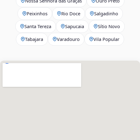
Nossa Senhora das Graças
Ouro Preto
Peixinhos
Rio Doce
Salgadinho
Santa Tereza
Sapucaia
Sítio Novo
Tabajara
Varadouro
Vila Popular