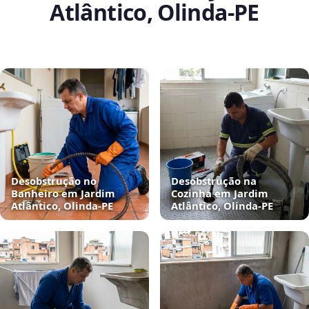
Atlântico, Olinda‑PE
Desobstrução no
Desobstrução na
Banheiro em Jardim
Cozinha em Jardim
Atlântico, Olinda‑PE
Atlântico, Olinda‑PE