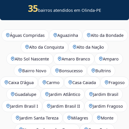
35
bairros atendidos em Olinda-PE
Águas Compridas
Aguazinha
Alto da Bondade
Alto da Conquista
Alto da Nação
Alto Sol Nascente
Amaro Branco
Amparo
Bairro Novo
Bonsucesso
Bultrins
Caixa D’água
Carmo
Casa Caiada
Fragoso
Guadalupe
Jardim Atlântico
Jardim Brasil
Jardim Brasil I
Jardim Brasil II
Jardim Fragoso
Jardim Santa Tereza
Milagres
Monte