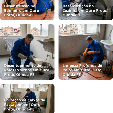
Desobstrução no
Desobstrução na
Banheiro em Ouro
Cozinha em Ouro Preto,
Preto, Olinda‑PE
Olinda‑PE
Desentupimento de
Limpeza Profunda de
Ralos Externos em Ouro
Ralos em Ouro Preto,
Preto, Olinda‑PE
Olinda‑PE
Correção de Caixas de
Passagem em Ouro
Preto, Olinda‑PE