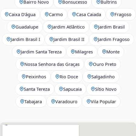
Bairro Novo
Bonsucesso
Bultrins
Caixa D’água
Carmo
Casa Caiada
Fragoso
Guadalupe
Jardim Atlântico
Jardim Brasil
Jardim Brasil I
Jardim Brasil II
Jardim Fragoso
Jardim Santa Tereza
Milagres
Monte
Nossa Senhora das Graças
Ouro Preto
Peixinhos
Rio Doce
Salgadinho
Santa Tereza
Sapucaia
Sítio Novo
Tabajara
Varadouro
Vila Popular