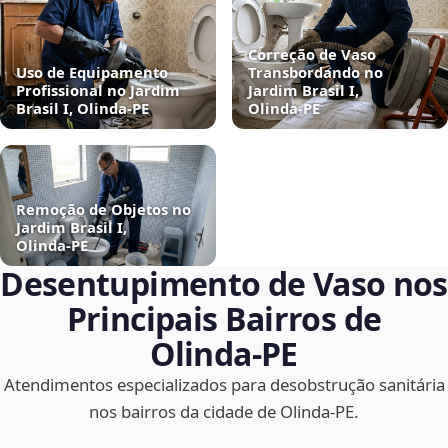
Correção de Vaso
Uso de Equipamento
Transbordando no
Profissional no Jardim
Jardim Brasil I,
Brasil I, Olinda‑PE
Olinda‑PE
Remoção de Objetos no
Jardim Brasil I,
Olinda‑PE
Desentupimento de Vaso nos
Principais Bairros de
Olinda‑PE
Atendimentos especializados para desobstrução sanitária
nos bairros da cidade de Olinda‑PE.