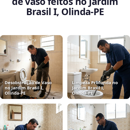
de vaso feitos no Jardim
Brasil I, Olinda‑PE
Desobstrução de Vaso
Limpeza Profunda no
no Jardim Brasil I,
Jardim Brasil I,
Olinda‑PE
Olinda‑PE