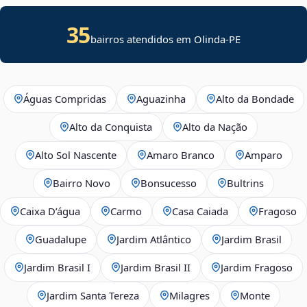
35
bairros atendidos em Olinda-PE
Águas Compridas
Aguazinha
Alto da Bondade
Alto da Conquista
Alto da Nação
Alto Sol Nascente
Amaro Branco
Amparo
Bairro Novo
Bonsucesso
Bultrins
Caixa D’água
Carmo
Casa Caiada
Fragoso
Guadalupe
Jardim Atlântico
Jardim Brasil
Jardim Brasil I
Jardim Brasil II
Jardim Fragoso
Jardim Santa Tereza
Milagres
Monte