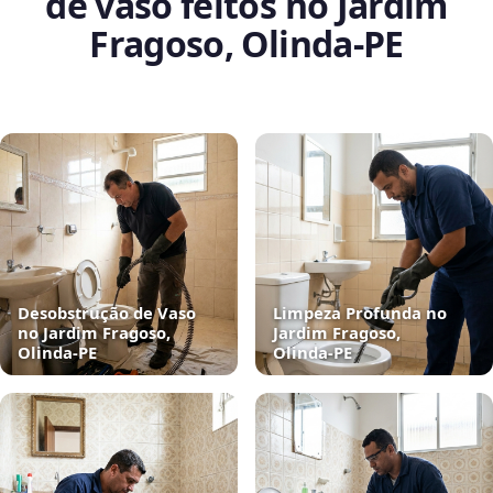
de vaso feitos no Jardim
Fragoso, Olinda‑PE
Desobstrução de Vaso
Limpeza Profunda no
no Jardim Fragoso,
Jardim Fragoso,
Olinda‑PE
Olinda‑PE