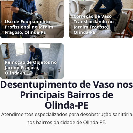
Correção de Vaso
Uso de Equipamento
Transbordando no
Profissional no Jardim
Jardim Fragoso,
Fragoso, Olinda‑PE
Olinda‑PE
Remoção de Objetos no
Jardim Fragoso,
Olinda‑PE
Desentupimento de Vaso nos
Principais Bairros de
Olinda‑PE
Atendimentos especializados para desobstrução sanitária
nos bairros da cidade de Olinda‑PE.