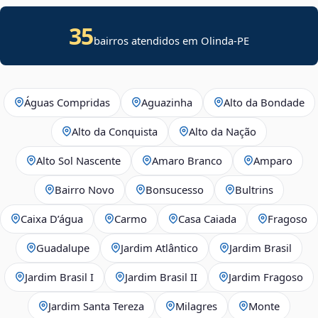
35
bairros atendidos em Olinda-PE
Águas Compridas
Aguazinha
Alto da Bondade
Alto da Conquista
Alto da Nação
Alto Sol Nascente
Amaro Branco
Amparo
Bairro Novo
Bonsucesso
Bultrins
Caixa D’água
Carmo
Casa Caiada
Fragoso
Guadalupe
Jardim Atlântico
Jardim Brasil
Jardim Brasil I
Jardim Brasil II
Jardim Fragoso
Jardim Santa Tereza
Milagres
Monte