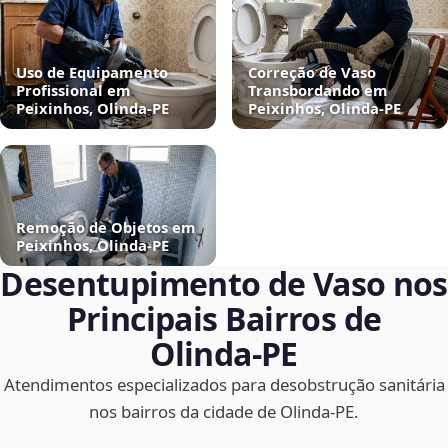
Uso de Equipamento
Correção de Vaso
Profissional em
Transbordando em
Peixinhos, Olinda‑PE
Peixinhos, Olinda‑PE
Remoção de Objetos em
Peixinhos, Olinda‑PE
Desentupimento de Vaso nos
Principais Bairros de
Olinda‑PE
Atendimentos especializados para desobstrução sanitária
nos bairros da cidade de Olinda‑PE.