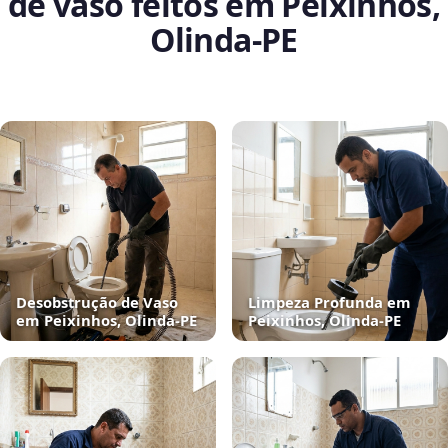
de vaso feitos em Peixinhos,
Olinda‑PE
Desobstrução de Vaso
Limpeza Profunda em
em Peixinhos, Olinda‑PE
Peixinhos, Olinda‑PE