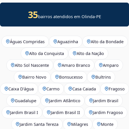
35
bairros atendidos em Olinda-PE
Águas Compridas
Aguazinha
Alto da Bondade
Alto da Conquista
Alto da Nação
Alto Sol Nascente
Amaro Branco
Amparo
Bairro Novo
Bonsucesso
Bultrins
Caixa D’água
Carmo
Casa Caiada
Fragoso
Guadalupe
Jardim Atlântico
Jardim Brasil
Jardim Brasil I
Jardim Brasil II
Jardim Fragoso
Jardim Santa Tereza
Milagres
Monte