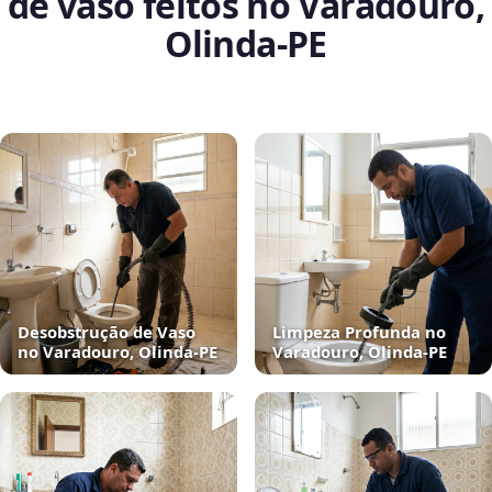
de vaso feitos no Varadouro,
Olinda‑PE
Desobstrução de Vaso
Limpeza Profunda no
no Varadouro, Olinda‑PE
Varadouro, Olinda‑PE