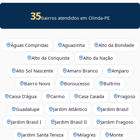
35
bairros atendidos em Olinda-PE
Águas Compridas
Aguazinha
Alto da Bondade
Alto da Conquista
Alto da Nação
Alto Sol Nascente
Amaro Branco
Amparo
Bairro Novo
Bonsucesso
Bultrins
Caixa D’água
Carmo
Casa Caiada
Fragoso
Guadalupe
Jardim Atlântico
Jardim Brasil
Jardim Brasil I
Jardim Brasil II
Jardim Fragoso
Jardim Santa Tereza
Milagres
Monte