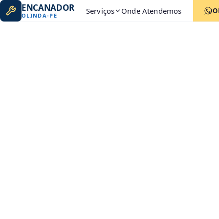
ENCANADOR
Serviços
Onde Atendemos
O
OLINDA
-
PE