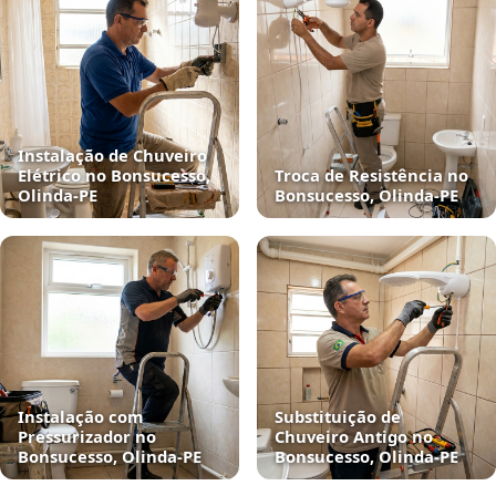
Instalação de Chuveiro
Elétrico no Bonsucesso,
Troca de Resistência no
Olinda‑PE
Bonsucesso, Olinda‑PE
Instalação com
Substituição de
Pressurizador no
Chuveiro Antigo no
Bonsucesso, Olinda‑PE
Bonsucesso, Olinda‑PE