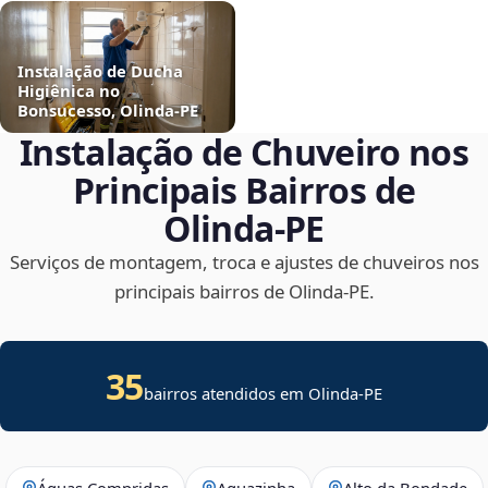
Instalação de Ducha
Higiênica no
Bonsucesso, Olinda‑PE
Instalação de Chuveiro nos
Principais Bairros de
Olinda‑PE
Serviços de montagem, troca e ajustes de chuveiros nos
principais bairros de Olinda‑PE.
35
bairros atendidos em Olinda-PE
Águas Compridas
Aguazinha
Alto da Bondade