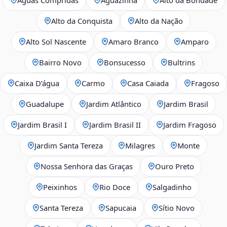
Alto da Conquista
Alto da Nação
Alto Sol Nascente
Amaro Branco
Amparo
Bairro Novo
Bonsucesso
Bultrins
Caixa D’água
Carmo
Casa Caiada
Fragoso
Guadalupe
Jardim Atlântico
Jardim Brasil
Jardim Brasil I
Jardim Brasil II
Jardim Fragoso
Jardim Santa Tereza
Milagres
Monte
Nossa Senhora das Graças
Ouro Preto
Peixinhos
Rio Doce
Salgadinho
Santa Tereza
Sapucaia
Sítio Novo