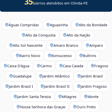
35
bairros atendidos em Olinda-PE
Águas Compridas
Aguazinha
Alto da Bondade
Alto da Conquista
Alto da Nação
Alto Sol Nascente
Amaro Branco
Amparo
Bairro Novo
Bonsucesso
Bultrins
Caixa D’água
Carmo
Casa Caiada
Fragoso
Guadalupe
Jardim Atlântico
Jardim Brasil
Jardim Brasil I
Jardim Brasil II
Jardim Fragoso
Jardim Santa Tereza
Milagres
Monte
Nossa Senhora das Graças
Ouro Preto