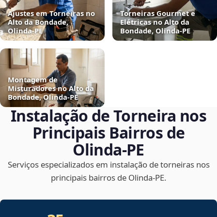
Ajustes em Torneiras no
Torneiras Gourmet e
Alto da Bondade,
Elétricas no Alto da
Olinda‑PE
Bondade, Olinda‑PE
Montagem de
Misturadores no Alto da
Bondade, Olinda‑PE
Instalação de Torneira nos
Principais Bairros de
Olinda‑PE
Serviços especializados em instalação de torneiras nos
principais bairros de Olinda‑PE.