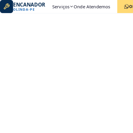
ENCANADOR
Serviços
Onde Atendemos
O
OLINDA
-
PE