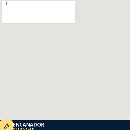
ENCANADOR
OLINDA
-
PE