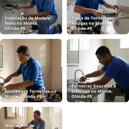
Instalação de Modelo
Troca de Torneiras
Novo no Monte,
Antigas no Monte,
Olinda‑PE
Olinda‑PE
Torneiras Gourmet e
Ajustes em Torneiras no
Elétricas no Monte,
Monte, Olinda‑PE
Olinda‑PE
Montagem de