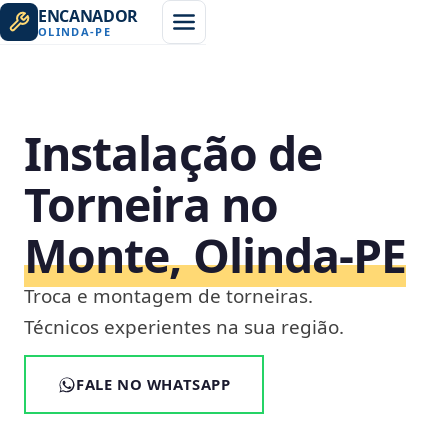
ENCANADOR
OLINDA
-
PE
Instalação de
Torneira no
Monte, Olinda‑PE
Troca e montagem de torneiras.
Técnicos experientes na sua região.
FALE NO WHATSAPP