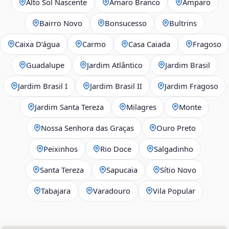
Alto Sol Nascente
Amaro Branco
Amparo
Bairro Novo
Bonsucesso
Bultrins
Caixa D’água
Carmo
Casa Caiada
Fragoso
Guadalupe
Jardim Atlântico
Jardim Brasil
Jardim Brasil I
Jardim Brasil II
Jardim Fragoso
Jardim Santa Tereza
Milagres
Monte
Nossa Senhora das Graças
Ouro Preto
Peixinhos
Rio Doce
Salgadinho
Santa Tereza
Sapucaia
Sítio Novo
Tabajara
Varadouro
Vila Popular