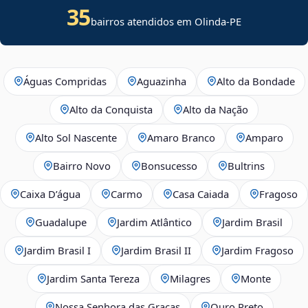
35
bairros atendidos em Olinda-PE
Águas Compridas
Aguazinha
Alto da Bondade
Alto da Conquista
Alto da Nação
Alto Sol Nascente
Amaro Branco
Amparo
Bairro Novo
Bonsucesso
Bultrins
Caixa D’água
Carmo
Casa Caiada
Fragoso
Guadalupe
Jardim Atlântico
Jardim Brasil
Jardim Brasil I
Jardim Brasil II
Jardim Fragoso
Jardim Santa Tereza
Milagres
Monte
Nossa Senhora das Graças
Ouro Preto