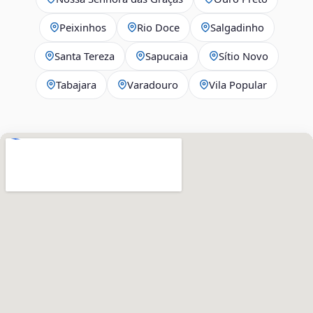
Peixinhos
Rio Doce
Salgadinho
Santa Tereza
Sapucaia
Sítio Novo
Tabajara
Varadouro
Vila Popular