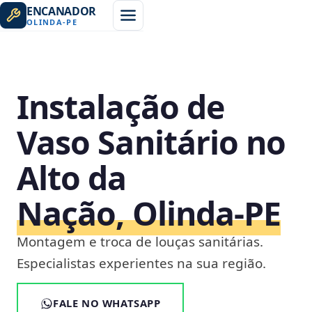
ENCANADOR
OLINDA
-
PE
Instalação de
Vaso Sanitário no
Alto da
Nação, Olinda‑PE
Montagem e troca de louças sanitárias.
Especialistas experientes na sua região.
FALE NO WHATSAPP