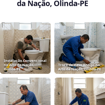
da Nação, Olinda‑PE
Instalação Convencional
no Alto da Nação,
Troca de Vaso Antigo no
Olinda‑PE
Alto da Nação, Olinda‑PE