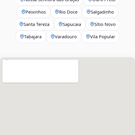
Peixinhos
Rio Doce
Salgadinho
Santa Tereza
Sapucaia
Sítio Novo
Tabajara
Varadouro
Vila Popular