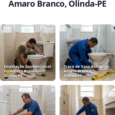
Amaro Branco, Olinda‑PE
Instalação Convencional
Troca de Vaso Antigo no
no Amaro Branco,
Amaro Branco,
Olinda‑PE
Olinda‑PE