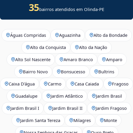
35
bairros atendidos em Olinda-PE
Águas Compridas
Aguazinha
Alto da Bondade
Alto da Conquista
Alto da Nação
Alto Sol Nascente
Amaro Branco
Amparo
Bairro Novo
Bonsucesso
Bultrins
Caixa D’água
Carmo
Casa Caiada
Fragoso
Guadalupe
Jardim Atlântico
Jardim Brasil
Jardim Brasil I
Jardim Brasil II
Jardim Fragoso
Jardim Santa Tereza
Milagres
Monte
Nossa Senhora das Graças
Ouro Preto