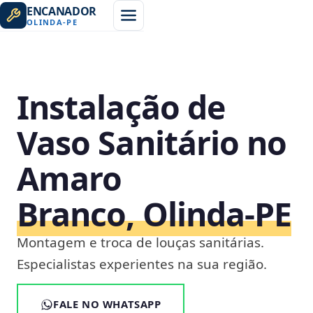
ENCANADOR
OLINDA
-
PE
Instalação de
Vaso Sanitário no
Amaro
Branco, Olinda‑PE
Montagem e troca de louças sanitárias.
Especialistas experientes na sua região.
FALE NO WHATSAPP