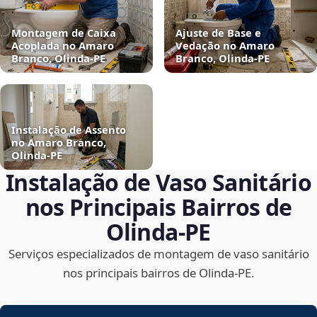
Montagem de Caixa
Ajuste de Base e
Acoplada no Amaro
Vedação no Amaro
Branco, Olinda‑PE
Branco, Olinda‑PE
Instalação de Assento
no Amaro Branco,
Olinda‑PE
Instalação de Vaso Sanitário
nos Principais Bairros de
Olinda‑PE
Serviços especializados de montagem de vaso sanitário
nos principais bairros de Olinda‑PE.