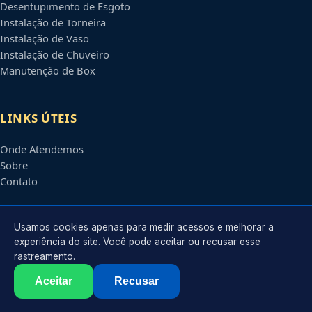
Desentupimento de Esgoto
Instalação de Torneira
Instalação de Vaso
Instalação de Chuveiro
Manutenção de Box
LINKS ÚTEIS
Onde Atendemos
Sobre
Contato
CONTATO
Usamos cookies apenas para medir acessos e melhorar a
experiência do site. Você pode aceitar ou recusar esse
rastreamento.
Atendimento em
Olinda
-
PE
e regiões parceiras
contato@encanadoremolinda.com.br
Aceitar
Recusar
©
2026
Encanador em
Olinda
-
PE
. Todos os direitos reservados.
Política de Privacidade
·
Termos de Uso
·
Sitemap