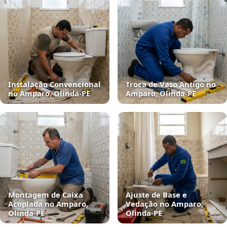
Instalação Convencional
Troca de Vaso Antigo no
no Amparo, Olinda‑PE
Amparo, Olinda‑PE
Montagem de Caixa
Ajuste de Base e
Acoplada no Amparo,
Vedação no Amparo,
Olinda‑PE
Olinda‑PE