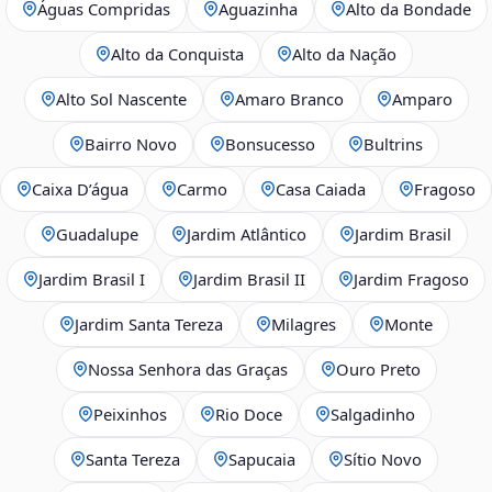
Águas Compridas
Aguazinha
Alto da Bondade
Alto da Conquista
Alto da Nação
Alto Sol Nascente
Amaro Branco
Amparo
Bairro Novo
Bonsucesso
Bultrins
Caixa D’água
Carmo
Casa Caiada
Fragoso
Guadalupe
Jardim Atlântico
Jardim Brasil
Jardim Brasil I
Jardim Brasil II
Jardim Fragoso
Jardim Santa Tereza
Milagres
Monte
Nossa Senhora das Graças
Ouro Preto
Peixinhos
Rio Doce
Salgadinho
Santa Tereza
Sapucaia
Sítio Novo