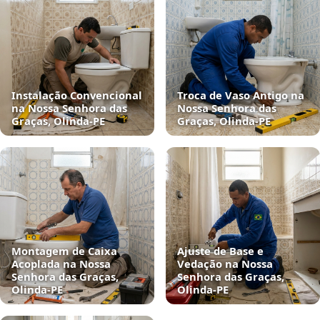
Instalação Convencional
Troca de Vaso Antigo na
na Nossa Senhora das
Nossa Senhora das
Graças, Olinda‑PE
Graças, Olinda‑PE
Montagem de Caixa
Ajuste de Base e
Acoplada na Nossa
Vedação na Nossa
Senhora das Graças,
Senhora das Graças,
Olinda‑PE
Olinda‑PE