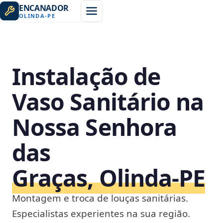
ENCANADOR
OLINDA
-
PE
Instalação de
Vaso Sanitário na
Nossa Senhora
das
Graças, Olinda‑PE
Montagem e troca de louças sanitárias.
Especialistas experientes na sua região.