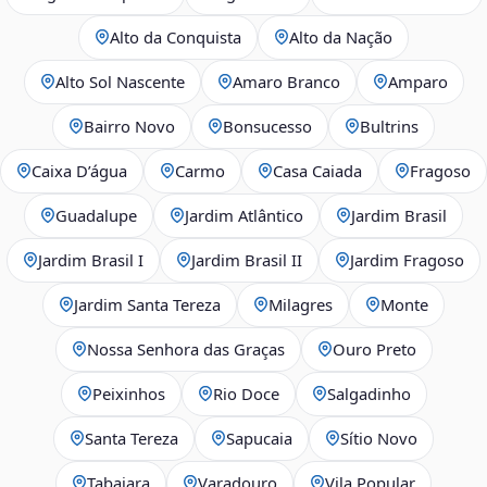
Alto da Conquista
Alto da Nação
Alto Sol Nascente
Amaro Branco
Amparo
Bairro Novo
Bonsucesso
Bultrins
Caixa D’água
Carmo
Casa Caiada
Fragoso
Guadalupe
Jardim Atlântico
Jardim Brasil
Jardim Brasil I
Jardim Brasil II
Jardim Fragoso
Jardim Santa Tereza
Milagres
Monte
Nossa Senhora das Graças
Ouro Preto
Peixinhos
Rio Doce
Salgadinho
Santa Tereza
Sapucaia
Sítio Novo
Tabajara
Varadouro
Vila Popular