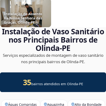
Instalação de Assento
na Nossa Senhora das
Graças, Olinda‑PE
Instalação de Vaso Sanitário
nos Principais Bairros de
Olinda‑PE
Serviços especializados de montagem de vaso sanitário
nos principais bairros de Olinda‑PE.
35
bairros atendidos em Olinda-PE
Águas Compridas
Aguazinha
Alto da Bondade