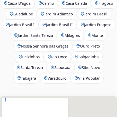
Caixa D’água
Carmo
Casa Caiada
Fragoso
Guadalupe
Jardim Atlântico
Jardim Brasil
Jardim Brasil I
Jardim Brasil II
Jardim Fragoso
Jardim Santa Tereza
Milagres
Monte
Nossa Senhora das Graças
Ouro Preto
Peixinhos
Rio Doce
Salgadinho
Santa Tereza
Sapucaia
Sítio Novo
Tabajara
Varadouro
Vila Popular