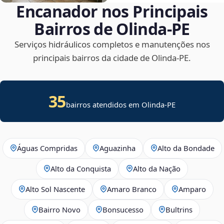
Encanador nos Principais
Bairros de Olinda‑PE
Serviços hidráulicos completos e manutenções nos
principais bairros da cidade de Olinda‑PE.
35
bairros atendidos em Olinda-PE
Águas Compridas
Aguazinha
Alto da Bondade
Alto da Conquista
Alto da Nação
Alto Sol Nascente
Amaro Branco
Amparo
Bairro Novo
Bonsucesso
Bultrins