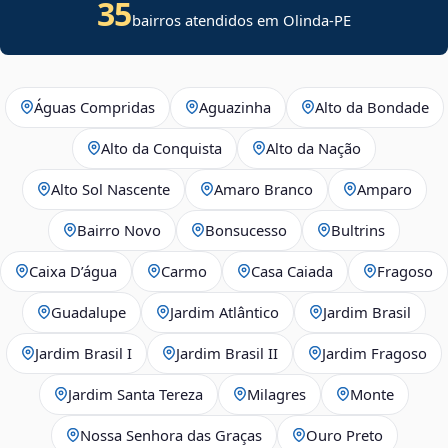
35
bairros atendidos em Olinda-PE
Águas Compridas
Aguazinha
Alto da Bondade
Alto da Conquista
Alto da Nação
Alto Sol Nascente
Amaro Branco
Amparo
Bairro Novo
Bonsucesso
Bultrins
Caixa D’água
Carmo
Casa Caiada
Fragoso
Guadalupe
Jardim Atlântico
Jardim Brasil
Jardim Brasil I
Jardim Brasil II
Jardim Fragoso
Jardim Santa Tereza
Milagres
Monte
Nossa Senhora das Graças
Ouro Preto