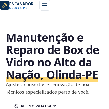
ENCANADOR
OLINDA
-
PE
Manutenção e
Reparo de Box de
Vidro no Alto da
Nação, Olinda‑PE
Ajustes, consertos e renovação de box.
Técnicos especializados perto de você.
FALE NO WHATSAPP