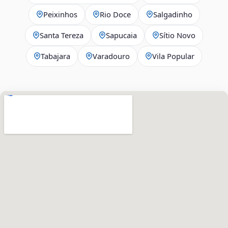
Peixinhos
Rio Doce
Salgadinho
Santa Tereza
Sapucaia
Sítio Novo
Tabajara
Varadouro
Vila Popular