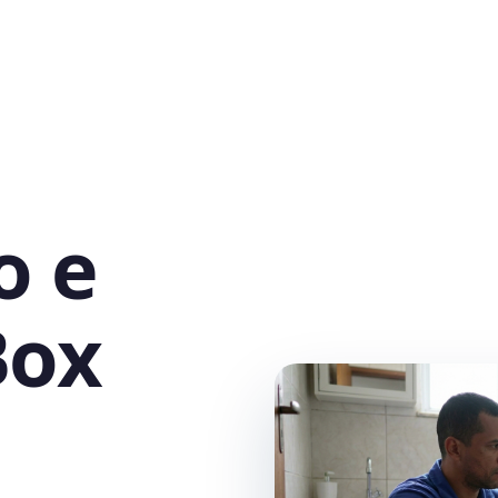
o e
Box