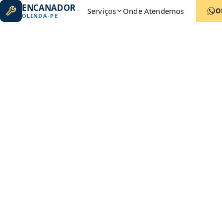
ENCANADOR
Serviços
Onde Atendemos
O
OLINDA
-
PE