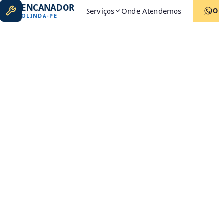
ENCANADOR
Serviços
Onde Atendemos
O
OLINDA
-
PE