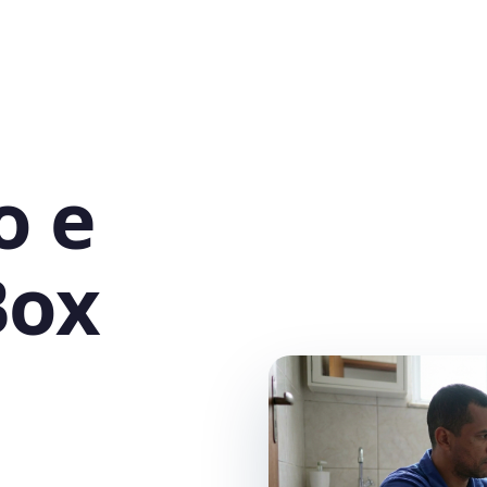
o e
Box