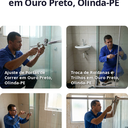
em Ouro Preto, Olinda‑PE
Ajuste de Portas de
Troca de Roldanas e
Correr em Ouro Preto,
Trilhos em Ouro Preto,
Olinda‑PE
Olinda‑PE