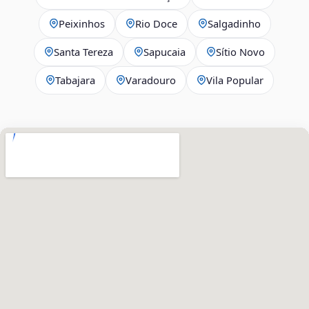
Peixinhos
Rio Doce
Salgadinho
Santa Tereza
Sapucaia
Sítio Novo
Tabajara
Varadouro
Vila Popular