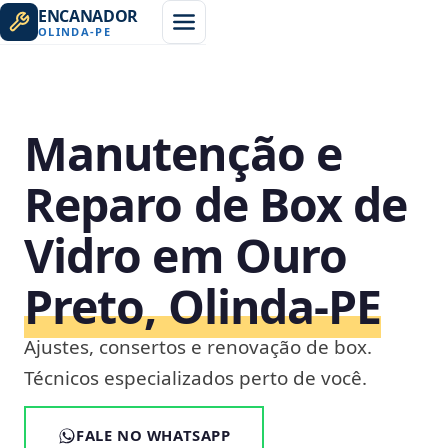
ENCANADOR
OLINDA
-
PE
Manutenção e
Reparo de Box de
Vidro em Ouro
Preto, Olinda‑PE
Ajustes, consertos e renovação de box.
Técnicos especializados perto de você.
FALE NO WHATSAPP