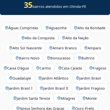
35
bairros atendidos em Olinda-PE
Águas Compridas
Aguazinha
Alto da Bondade
Alto da Conquista
Alto da Nação
Alto Sol Nascente
Amaro Branco
Amparo
Bairro Novo
Bonsucesso
Bultrins
Caixa D’água
Carmo
Casa Caiada
Fragoso
Guadalupe
Jardim Atlântico
Jardim Brasil
Jardim Brasil I
Jardim Brasil II
Jardim Fragoso
Jardim Santa Tereza
Milagres
Monte
Nossa Senhora das Graças
Ouro Preto