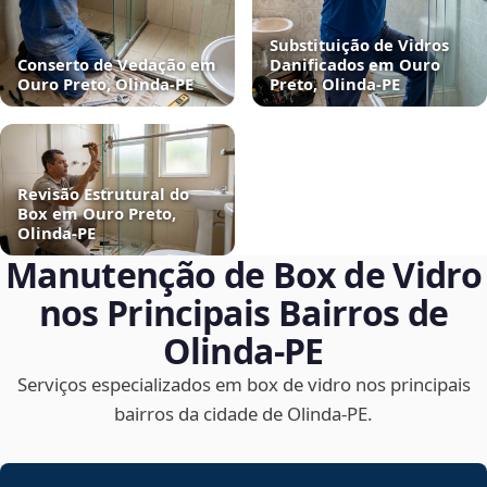
Substituição de Vidros
Conserto de Vedação em
Danificados em Ouro
Ouro Preto, Olinda‑PE
Preto, Olinda‑PE
Revisão Estrutural do
Box em Ouro Preto,
Olinda‑PE
Manutenção de Box de Vidro
nos Principais Bairros de
Olinda‑PE
Serviços especializados em box de vidro nos principais
bairros da cidade de Olinda‑PE.